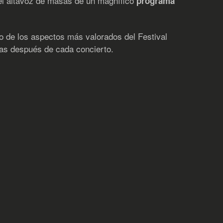
el altavoz de masas de un magnífico
programa
no de los aspectos más valorados del Festival
ias después de cada concierto.