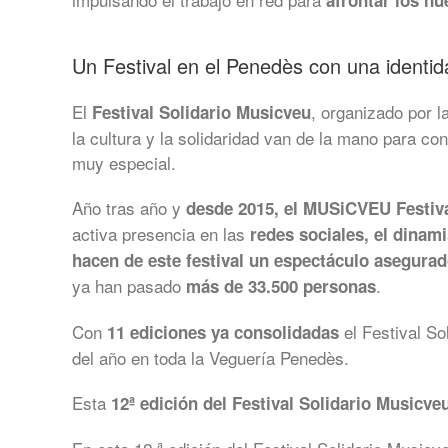
afrontar los nu
Un Festival en el Penedès con una identi
El
, organizado por l
Festival Solidario Musicveu
la cultura y la solidaridad van de la mano para co
muy especial.
Año tras año y
desde 2015, el MUSiCVEU Festiva
activa presencia en las
redes sociales, el dinam
hacen de este festival un espectáculo asegura
ya han pasado
.
más de 33.500 personas
Con
el Festival So
11 ediciones ya consolidadas
del año en toda la Veguería Penedès.
Esta
12ª edición del Festival Solidario Musicve