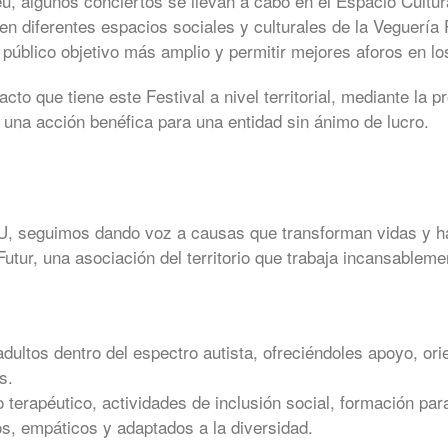
veu, algunos conciertos se llevan a cabo en el Espacio Cultu
en diferentes espacios sociales y culturales de la Veguería 
público objetivo más amplio y permitir mejores aforos en lo
to que tiene este Festival a nivel territorial, mediante la p
a una acción benéfica para una entidad sin ánimo de lucro.
U, seguimos dando voz a causas que transforman vidas y hac
utur, una asociación del territorio que trabaja incansableme
dultos dentro del espectro autista, ofreciéndoles apoyo, or
s.
rapéutico, actividades de inclusión social, formación para 
os, empáticos y adaptados a la diversidad.