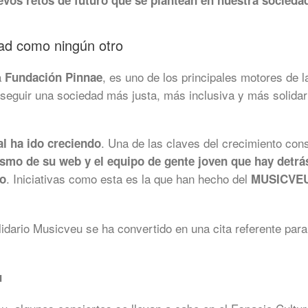
evos retos de futuro que se plantean en nuestra socieda
dad como ningún otro
a
, es uno de los principales motores de
Fundación Pinnae
nseguir una sociedad más justa, más inclusiva y más solidaria
. Una de las claves del crecimiento con
l ha ido creciendo
ismo de su web y el equipo de gente joven que hay detr
. Iniciativas como esta es la que han hecho del
do
MUSICVE
lidario Musicveu se ha convertido en una cita referente pa
u