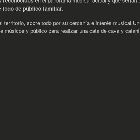
en el panorama musical actual y que serían 
 reconocidos
.
 todo de público familiar
l territorio, sobre todo por su cercanía e interés musical.U
re músicos y público para realizar una cata de cava y catan