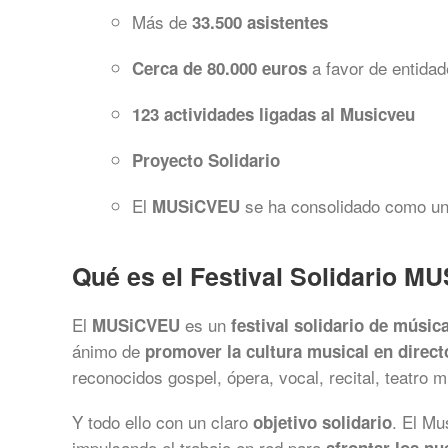
Más de
33.500 asistentes
a favor de entidade
Cerca de 80.000 euros
123 actividades ligadas al Musicveu
Proyecto Solidario
El
se ha consolidado como una 
MUSiCVEU
Qué es el Festival Solidario 
El
es un
MUSiCVEU
festival solidario de músic
ánimo de
promover la cultura musical en directo
reconocidos gospel, ópera, vocal, recital, teatro 
Y todo ello con un claro
. El Mu
objetivo solidario
impulsando el trabajo en red para