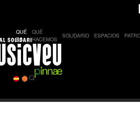
QUÉ
QUÉ
SOLIDARIO
ESPACIOS
PATR
ES
HACEMOS