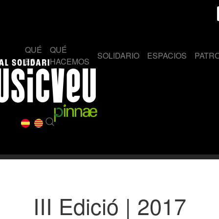
QUÉ
QUÉ
SOLIDARIO
ESPACIOS
PATR
ES
HACEMOS
III Edició | 2017