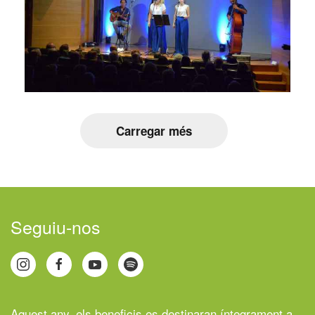
Carregar més
Seguiu-nos
Aquest any, els beneficis es destinaran íntegrament a