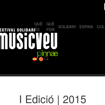
QUÈ
QUÈ
SOLIDARI
ESPAIS
COL
ÉS
FEM
I Edició | 2015