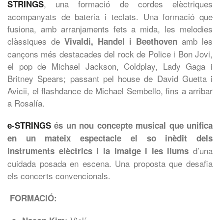
, una formació de cordes elèctriques
STRINGS
acompanyats de bateria i teclats. Una formació que
fusiona, amb arranjaments fets a mida, les melodies
clàssiques de
amb les
Vivaldi,
Handel
i Beethoven
cançons més destacades del rock de Police i Bon Jovi,
el pop de Michael Jackson, Coldplay, Lady Gaga i
Britney Spears; passant pel house de David Guetta i
Avicii, el flashdance de Michael Sembello, fins a arribar
a Rosalía.
e-STRINGS
és
un
nou
concepte
musical que unifica
en un
mateix
espectacle
el so
inèdit
dels
d’una
instruments
elèctrics
i la
imatge
i les
llums
cuidada posada en escena. Una proposta que desafia
els concerts convencionals.
FORMACIÓ: