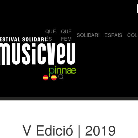
QUÈ
QUÈ
SOLIDARI
ESPAIS
COL
ÉS
FEM
V Edició | 2019