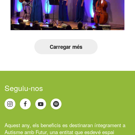
Carregar més
Seguiu-nos
Aquest any, els beneficis es destinaran íntegrament a
Autisme amb Futur,
una entitat que esdevé espai