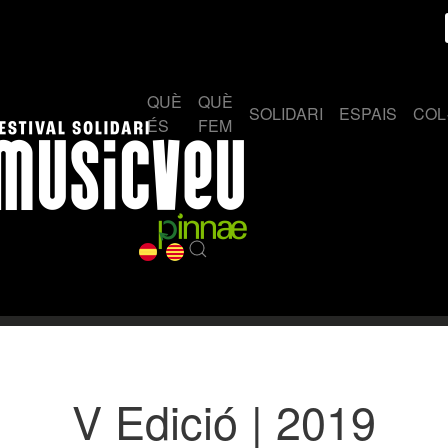
QUÈ
QUÈ
SOLIDARI
ESPAIS
COL
ÉS
FEM
V Edició | 2019