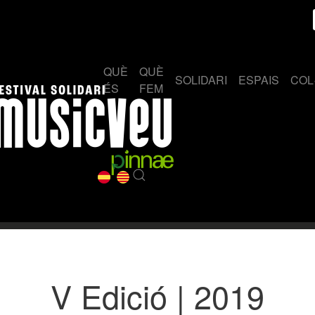
QUÈ
QUÈ
SOLIDARI
ESPAIS
COL
ÉS
FEM
V Edició | 2019