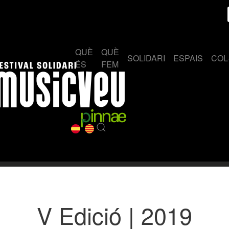
QUÈ
QUÈ
SOLIDARI
ESPAIS
COL
ÉS
FEM
V Edició | 2019