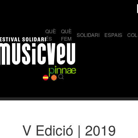
QUÈ
QUÈ
SOLIDARI
ESPAIS
COL
ÉS
FEM
V Edició | 2019