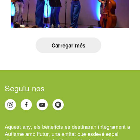
Carregar més
Seguiu-nos
Aquest any, els beneficis es destinaran íntegrament a
Autisme amb Futur,
una entitat que esdevé espai