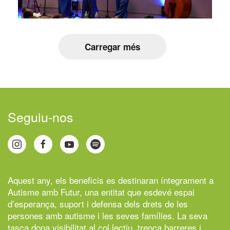
Carregar més
Seguiu-nos
Aquest any, els beneficis es destinaran íntegrament a
Autisme amb Futur,
una entitat que esdevé espai
d’esperança, suport i defensa dels drets de les
persones amb autisme i les seves famílies. La seva
tasca dona visibilitat al col·lectiu, trenca barreres i