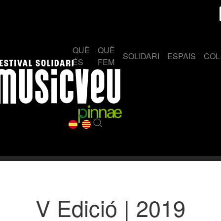
QUÈ
QUÈ
SOLIDARI
ESPAIS
COL
ÉS
FEM
V Edició | 2019