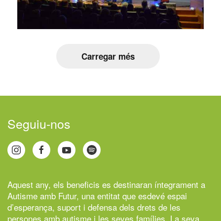
Carregar més
Seguiu-nos
Aquest any, els beneficis es destinaran íntegrament a
Autisme amb Futur,
una entitat que esdevé espai
d’esperança, suport i defensa dels drets de les
persones amb autisme i les seves famílies. La seva