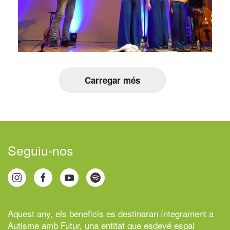
Carregar més
Seguiu-nos
Aquest any, els beneficis es destinaran íntegrament a
Autisme amb Futur,
una entitat que esdevé espai