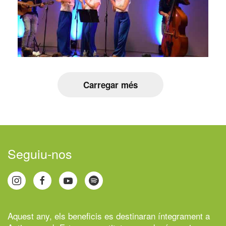
Carregar més
Seguiu-nos
Aquest any, els beneficis es destinaran íntegrament a