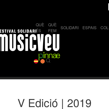
QUÈ
QUÈ
SOLIDARI
ESPAIS
COL
ÉS
FEM
V Edició | 2019