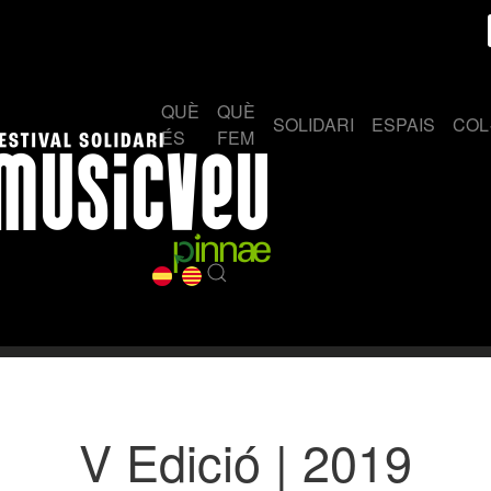
QUÈ
QUÈ
SOLIDARI
ESPAIS
COL
ÉS
FEM
V Edició | 2019