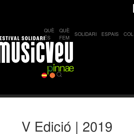
QUÈ
QUÈ
SOLIDARI
ESPAIS
COL
ÉS
FEM
V Edició | 2019