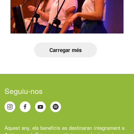
Carregar més
Seguiu-nos
Aquest any, els beneficis es destinaran íntegrament a