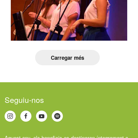
Carregar més
Seguiu-nos
Aquest any, els beneficis es destinaran íntegrament a