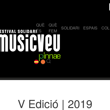
QUÈ
QUÈ
SOLIDARI
ESPAIS
COL
ÉS
FEM
V Edició | 2019