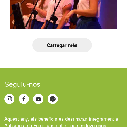
Carregar més
Seguiu-nos
Aquest any, els beneficis es destinaran íntegrament a
Autisme amb Futur,
una entitat que esdevé espai