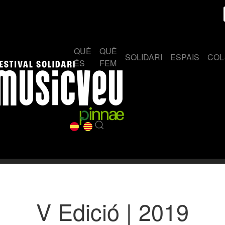
QUÈ
QUÈ
SOLIDARI
ESPAIS
COL
ÉS
FEM
V Edició | 2019