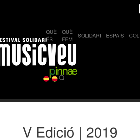
QUÈ
QUÈ
SOLIDARI
ESPAIS
COL
ÉS
FEM
V Edició | 2019