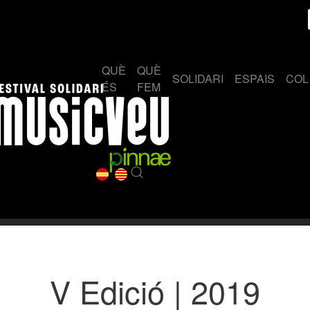
QUÈ
QUÈ
SOLIDARI
ESPAIS
COL
ÉS
FEM
V Edició | 2019