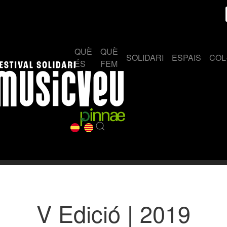
QUÈ
QUÈ
SOLIDARI
ESPAIS
COL
ÉS
FEM
V Edició | 2019