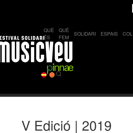
QUÈ
QUÈ
SOLIDARI
ESPAIS
COL
ÉS
FEM
V Edició | 2019