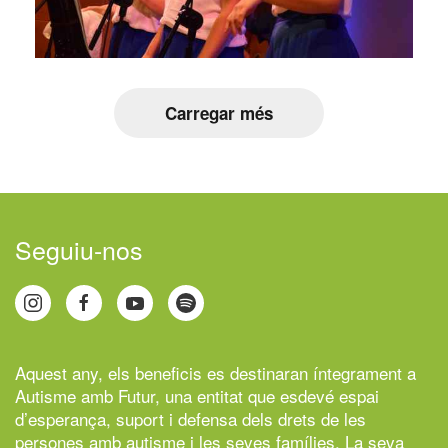
Carregar més
Seguiu-nos
Aquest any, els beneficis es destinaran íntegrament a
Autisme amb Futur,
una entitat que esdevé espai
d’esperança, suport i defensa dels drets de les
persones amb autisme i les seves famílies. La seva