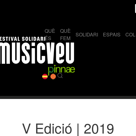
QUÈ
QUÈ
SOLIDARI
ESPAIS
COL
ÉS
FEM
V Edició | 2019