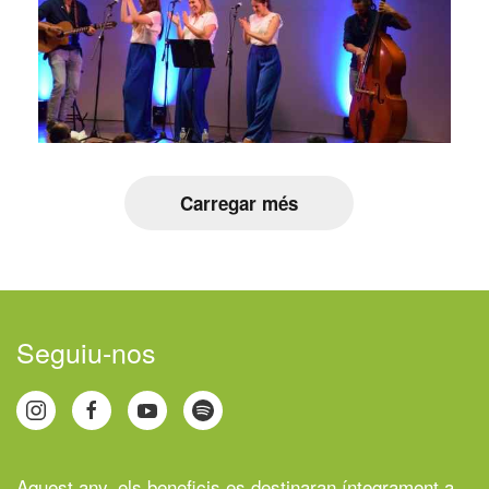
Carregar més
Seguiu-nos
Aquest any, els beneficis es destinaran íntegrament a