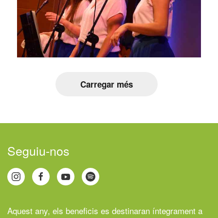
Carregar més
Seguiu-nos
Aquest any, els beneficis es destinaran íntegrament a