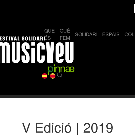
QUÈ
QUÈ
SOLIDARI
ESPAIS
COL
ÉS
FEM
V Edició | 2019