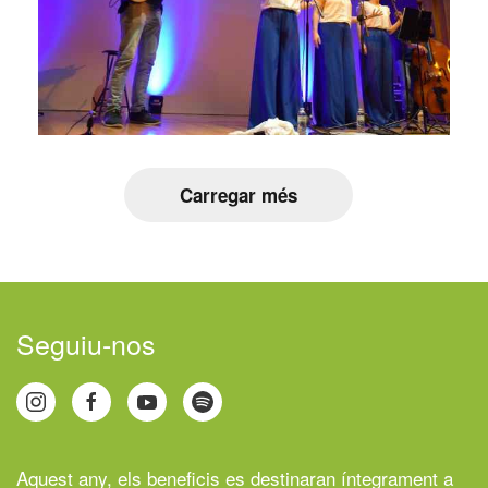
Carregar més
Seguiu-nos
Aquest any, els beneficis es destinaran íntegrament a