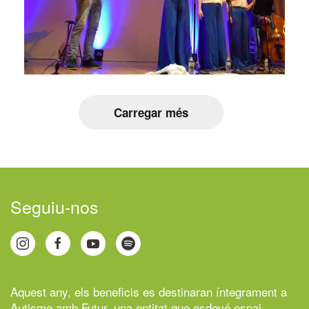
Carregar més
Seguiu-nos
Aquest any, els beneficis es destinaran íntegrament a
Autisme amb Futur,
una entitat que esdevé espai