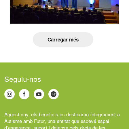
Carregar més
Seguiu-nos
Aquest any, els beneficis es destinaran íntegrament a
Autisme amb Futur,
una entitat que esdevé espai
d’esperança, suport i defensa dels drets de les