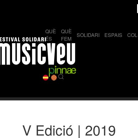
QUÈ
QUÈ
SOLIDARI
ESPAIS
COL
ÉS
FEM
V Edició | 2019