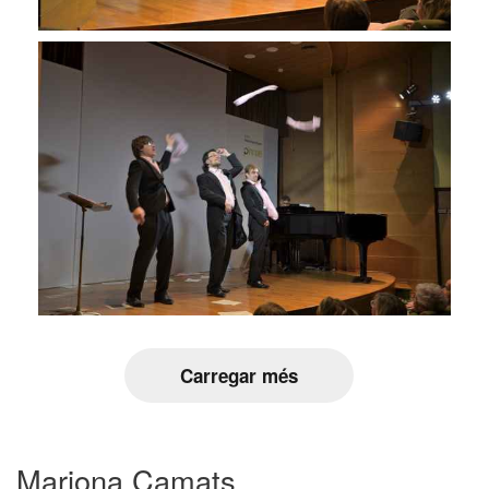
Carregar més
Mariona Camats