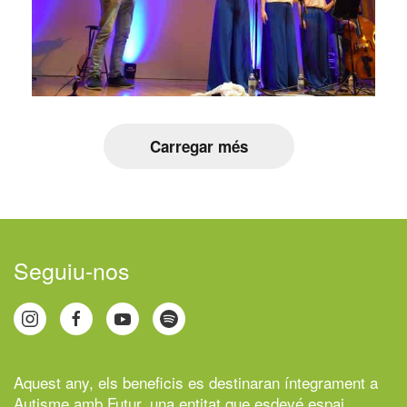
Carregar més
Seguiu-nos
Aquest any, els beneficis es destinaran íntegrament a
Autisme amb Futur,
una entitat que esdevé espai