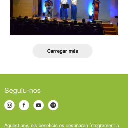
Carregar més
Seguiu-nos
Aquest any, els beneficis es destinaran íntegrament a