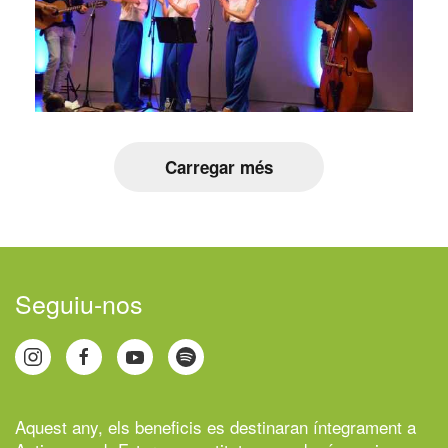
Carregar més
Seguiu-nos
Aquest any, els beneficis es destinaran íntegrament a