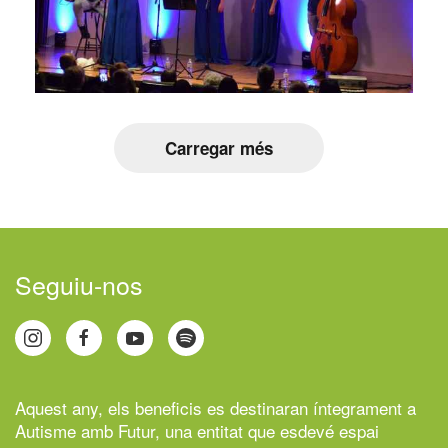
Carregar més
Seguiu-nos
Aquest any, els beneficis es destinaran íntegrament a
Autisme amb Futur,
una entitat que esdevé espai