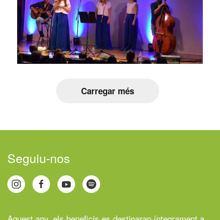
Carregar més
Seguiu-nos
Aquest any, els beneficis es destinaran íntegrament a