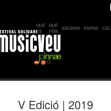
QUÈ
QUÈ
SOLIDARI
ESPAIS
COL
ÉS
FEM
V Edició | 2019