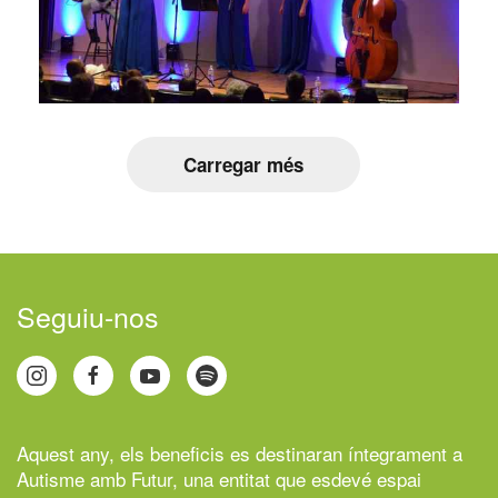
Carregar més
Seguiu-nos
Aquest any, els beneficis es destinaran íntegrament a
Autisme amb Futur,
una entitat que esdevé espai