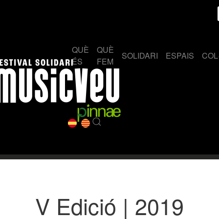
QUÈ
QUÈ
SOLIDARI
ESPAIS
COL
ÉS
FEM
V Edició | 2019