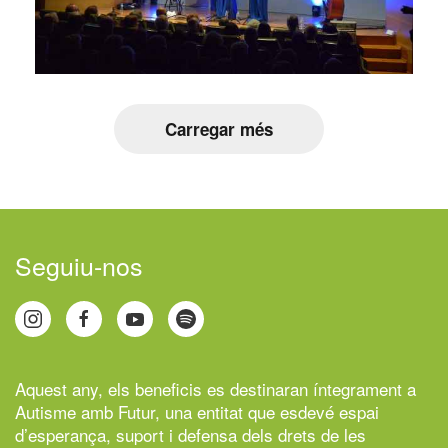
Carregar més
Seguiu-nos
Aquest any, els beneficis es destinaran íntegrament a
Autisme amb Futur,
una entitat que esdevé espai
d’esperança, suport i defensa dels drets de les