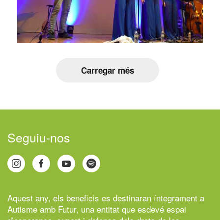
Carregar més
Seguiu-nos
Aquest any, els beneficis es destinaran íntegrament a
Autisme amb Futur,
una entitat que esdevé espai