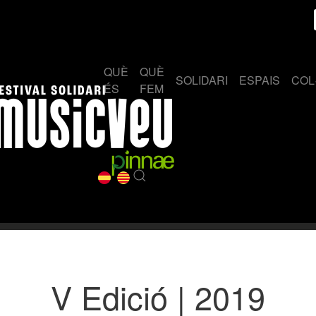
QUÈ
QUÈ
SOLIDARI
ESPAIS
COL
ÉS
FEM
V Edició | 2019