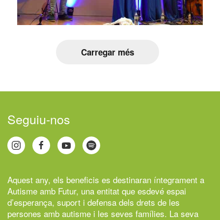
Carregar més
Seguiu-nos
Aquest any, els beneficis es destinaran íntegrament a
Autisme amb Futur,
una entitat que esdevé espai
d’esperança, suport i defensa dels drets de les
persones amb autisme i les seves famílies. La seva